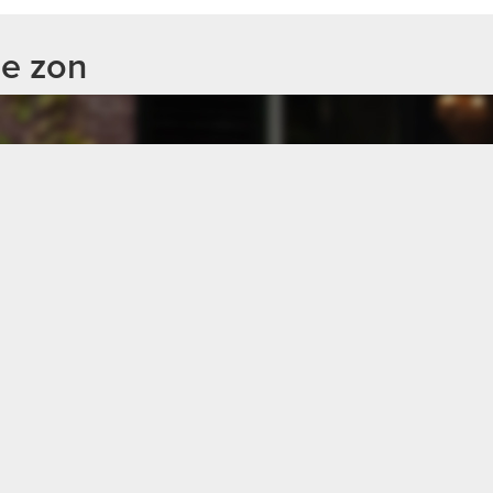
es are within a few minutes' walking/cycling distance. Per
de zon
caped front garden.
rage space;
2 marble fireplaces (possibility for a fireplace), suite sepa
e hall, front side room and en-suite room), bay window at 
odern kitchen with 5 burner stainless steel gas stove, S
landing; toilet; front room with two closets and adjacent 
with a bath, washbasin, separate shower and connection fo
e by loft ladder.