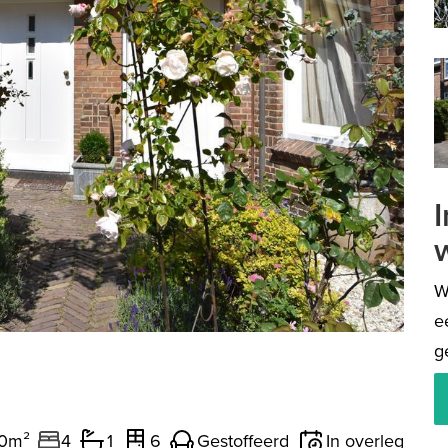
volgen
W
e
g
30m²
4
1
6
Gestoffeerd
In overleg