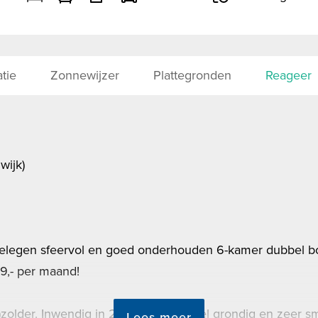
tie
Zonnewijzer
Plattegronden
Reageer
ijk)
k gelegen sfeervol en goed onderhouden 6-kamer dubbel b
9,- per maand!
g)zolder. Inwendig in 2015/2016 geheel grondig en zeer
Lees meer