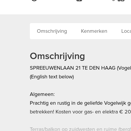
Omschrijving
Kenmerken
Loca
Omschrijving
SPREEUWENLAAN 21 TE DEN HAAG (Vogelw
(English text below)
Algemeen:
Prachtig en rustig in de geliefde Vogelwij
betrekken! Kosten voor gas- en elektra € 20
Terras/balkon op zuidwesten en ruime (ber