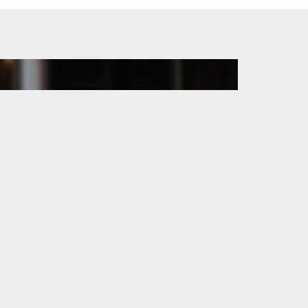
petual leasehold with surrendered ground
ration with closet, beautiful herringbone oak
the front with beautiful view through the
MEG fridge/freezer, Siemens dishwasher,
terrace/balcony; front side room; back room;
r washing machine and dryer;