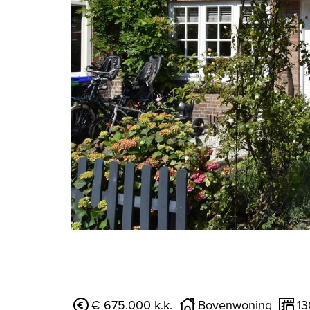
vorige
€ 675.000 k.k.
Bovenwoning
1