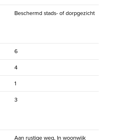
sten en aangrenzend terras/balkon 215x225;
Beschermd stads- of dorpgezicht
5x233 voorzien van een ligbad, vaste
6
4
1
3
Aan rustige weg, In woonwijk