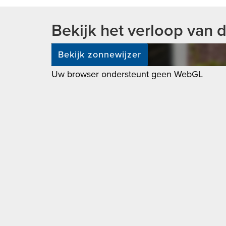
facilities as well as the sea, beach and dun
rent.
Bekijk het verloop van 
Layout:
Bekijk zonnewijzer
Entrance to the house by a beautifully lands
Uw browser ondersteunt geen WebGL
Hall with wardrobe, meter cupboard and sto
1st floor: spacious hall; attractive room with 
floor (which has been laid continuously in th
Spreeuwenlaan; front side room. spacious, m
microwave and extractor hood; toilet;
2nd floor, fully equipped with wooden floor: 
white tiled (facet cut wall tiles) bathroom 
attic: storage attic (gross floor area) accessibl