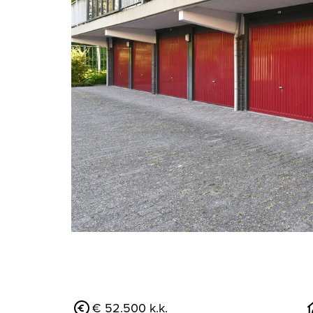
vorige
€ 52.500 k.k.