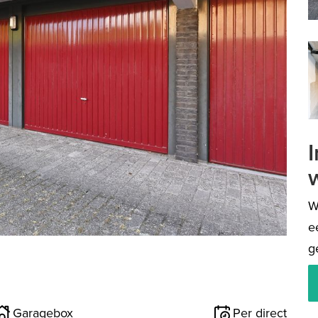
volgen
W
e
g
Garagebox
Per direct