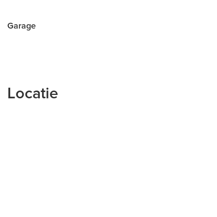
Possibly for sale together with no. 27.
Garage
Parking spaces are accessible via a remote-
controlled access door on Albardastraat or by foot by
a lockable gate on Thorbeckelaan.
Owners association fee: €17,66 a month
Locatie