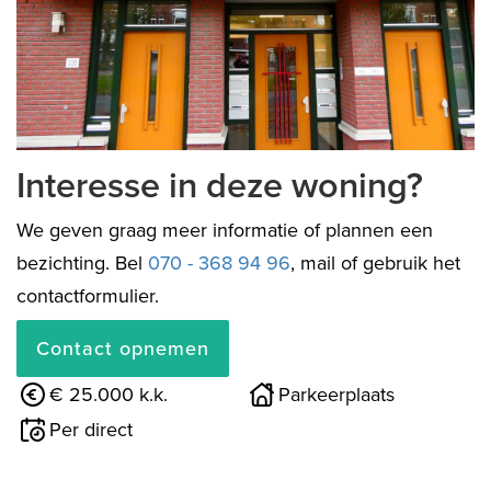
vorige
volg
Interesse in deze woning?
We geven graag meer informatie of plannen een
bezichting. Bel
070 - 368 94 96
, mail of gebruik het
contactformulier.
Contact opnemen
€ 25.000 k.k.
Parkeerplaats
Per direct