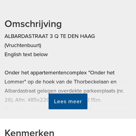
Omschrijving
ALBARDASTRAAT 3 Q TE DEN HAAG
(Vruchtenbuurt)
English text below
Onder het appartementencomplex "Onder het
Lommer" op de hoek van de Thorbeckelaan en
Albardastraat gelegen overdekte parkeerplaats (nr.
26). Afm. 485x220. Doorrijhoogte 2.15m.
Lees meer
Eventueel samen te koop met nr. 27
Parkeerplaatsen zijn bereikbaar via (een op afstand
Kenmerken