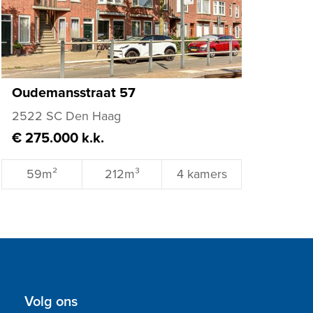
Oudemansstraat 57
2522 SC Den Haag
€ 275.000 k.k.
59m²
212m³
4 kamers
Volg ons