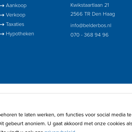
Kwikstaartlaan 21
Aankoop
2566 TR Den Haag
Verkoop
Taxaties
info@belderbos.nl
Hypotheken
070 - 368 94 96
horen te laten werken, om functies voor social media te
it gebeurt anoniem. U gaat akkoord met onze cookies al
rbos NVM Makelaars |
Privacybeleid
|
Wwft
|
Website