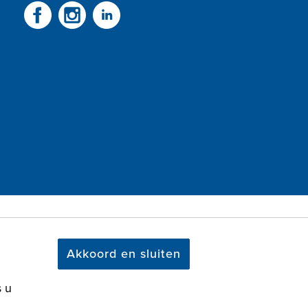
Akkoord en sluiten
s u
 door OGonline