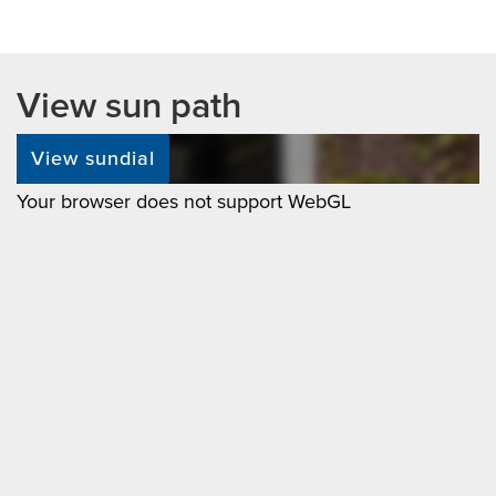
ADRESSEN VAN NVM-AANKOOPMAKELAARS
VINDT U OP FUNDA.NL
View sun path
View sundial
**********************************
Your browser does not support WebGL
English text:
General:
A fantastic family home that has been extensively
renovated with an eye for perfection. This move-in
ready property offers approximately 141 m² of living
space, distributed across a stylish living room with
spectacular natural light, a stunning open-plan
kitchen with a cooking island, four generously sized