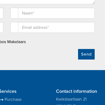
bos Makelaars
Send
Services
Contact information
Kwikstaartlaan 21
Purchase