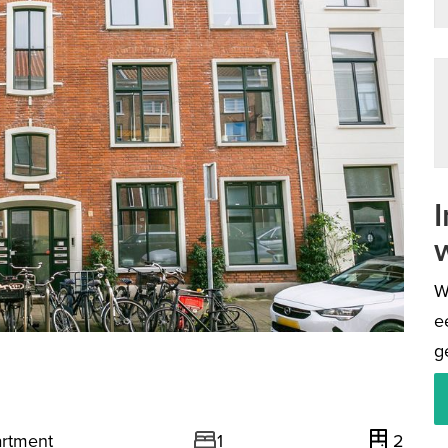
next
W
e
g
rtment
1
2