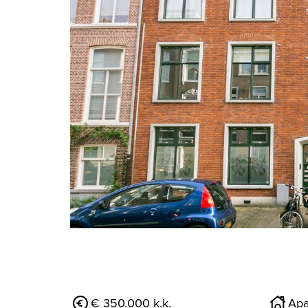
previous
€ 350.000 k.k.
Apa