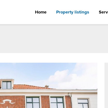
Home
Property listings
Serv
Fullsc