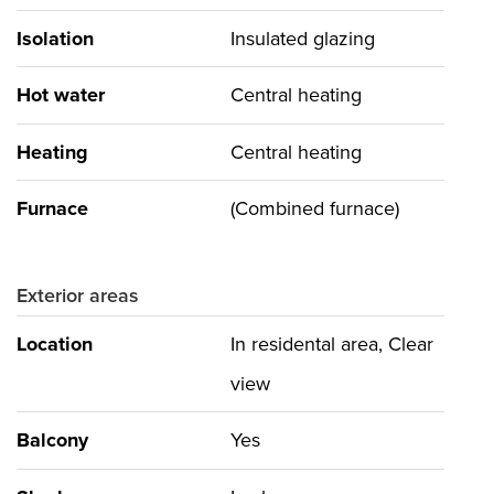
overlegging zal uw aanvraag helaas niet verder
Isolation
Insulated glazing
worden behandeld.
Hot water
Central heating
Wat telt als inkomen
• Jaarloon
Heating
Central heating
• Vakantiegeld
Furnace
(Combined furnace)
• 13e maand
• inkomen partner
Exterior areas
P.S. Woning wordt niet verhuurd aan studenten.
Location
In residental area, Clear
view
Luxueus 4 kamer 2 laags top appartement op een
Balcony
Yes
schitterende centrale locatie, gunstig gelegen nabij
de Internationale School, badplaats Kijkduin met zee,