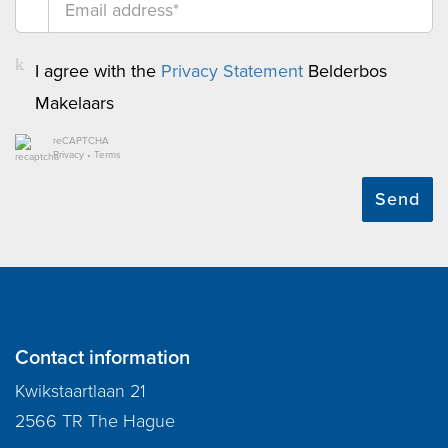
I agree with the
Privacy Statement
Belderbos
Makelaars
reCAPTCHA
Privacy
•
Terms
Send
Contact information
Kwikstaartlaan 21
2566 TR The Hague